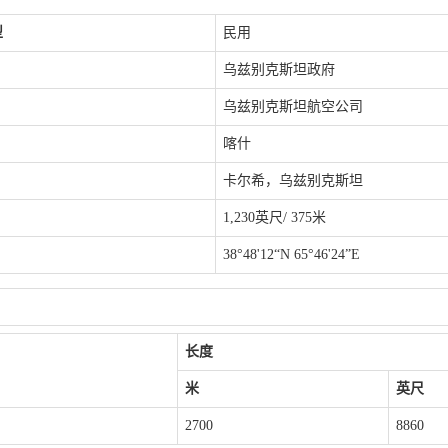
型
民用
乌兹别克斯坦政府
乌兹别克斯坦航空公司
喀什
卡尔希，乌兹别克斯坦
1,230英尺/ 375米
38°48'12“N 65°46'24”E
长度
米
英尺
2700
8860