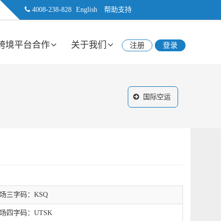
4008-238-828
English
帮助支持
跨境平台合作
关于我们
注册
登录
国际空运
场三字码：KSQ
场四字码：UTSK