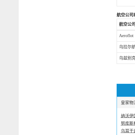
航空公司
航空公
Aeroflo
乌拉尔
乌兹别
皇家物流
纳沃伊
努库斯
乌耳干