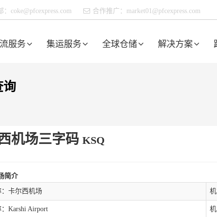
部：
coke@pfcexpress.com
合作推广：
market01@pfcexpress.com
流服务
集运服务
全球仓储
解决方案
查询
西机场三字码
KSQ
场简介
称：卡尔西机场
机
arshi Airport
机