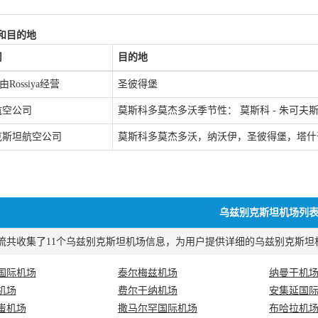
和目的地
司
目的地
t 由Rossiya经营
圣彼得堡
航空公司
莫斯科多莫杰多沃季节性： 莫斯科 - 朱可夫斯基
克斯坦航空公司
莫斯科多莫杰多沃，纳沃伊，圣彼得堡，塔什
乌兹别克斯坦机场列
共收集了11个乌兹别克斯坦机场信息，为用户提供详细的乌兹别克斯坦机场三字码(
国际机场
泰尔梅兹机场
纳曼干机
机场
费尔干纳机场
安集延国
蚩机场
撒马尔罕国际机场
布哈拉机