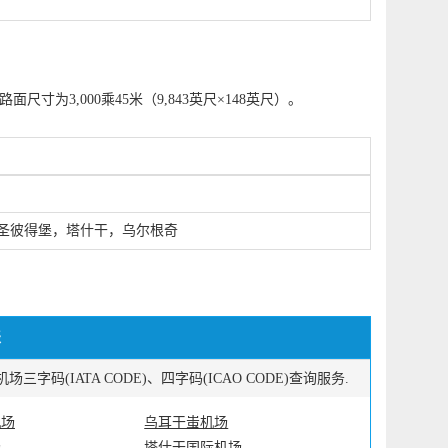
尺寸为3,000乘45米（9,843英尺×148英尺）。
沃，圣彼得堡，塔什干，乌尔根奇
表
IATA CODE)、四字码(ICAO CODE)查询服务.
机场
乌耳干蚩机场
场
塔什干国际机场