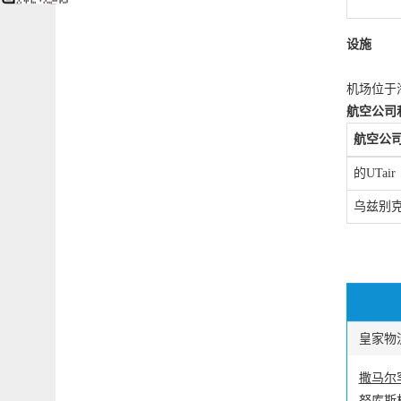
设施
机场位于海
航空公司
航空公
的UTair
乌兹别
皇家物流
撒马尔
努库斯