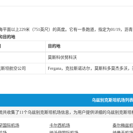
平面以上229米（751英尺）的高度。它有一条跑道，指定为01/19，沥青路面
和目的地
司
目的地
莫斯科伏努科沃
克斯坦航空公司
Fergana，克拉斯诺达尔，莫斯科多莫杰多
乌兹别克斯坦机场列
共收集了11个乌兹别克斯坦机场信息，为用户提供详细的乌兹别克斯坦机场三字码(
罕国际机场
卡尔西机场
泰尔梅兹
机场
纳沃伊国际机场
纳曼干机