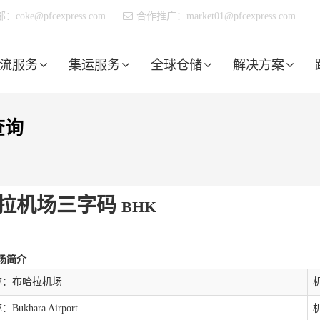
部：
coke@pfcexpress.com
合作推广：
market01@pfcexpress.com
流服务
集运服务
全球仓储
解决方案
查询
拉机场三字码
BHK
场简介
称：布哈拉机场
ukhara Airport