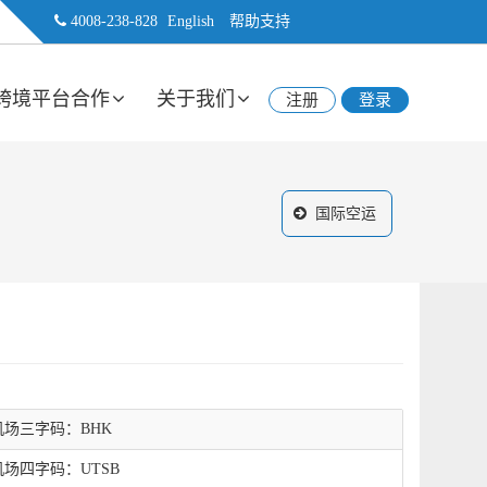
4008-238-828
English
帮助支持
跨境平台合作
关于我们
注册
登录
国际空运
机场三字码：BHK
机场四字码：UTSB