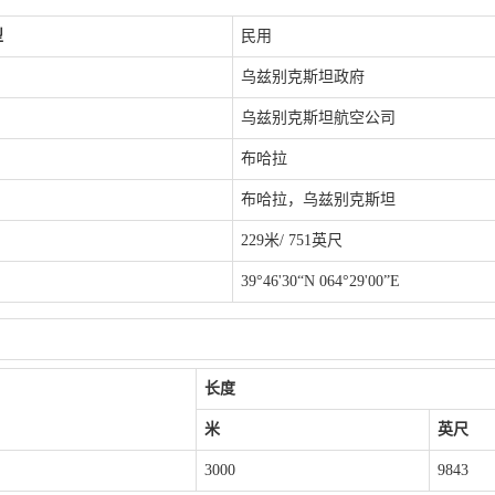
型
民用
乌兹别克斯坦政府
乌兹别克斯坦航空公司
布哈拉
布哈拉，乌兹别克斯坦
229米/ 751英尺
39°46'30“N 064°29'00”E
长度
米
英尺
3000
9843