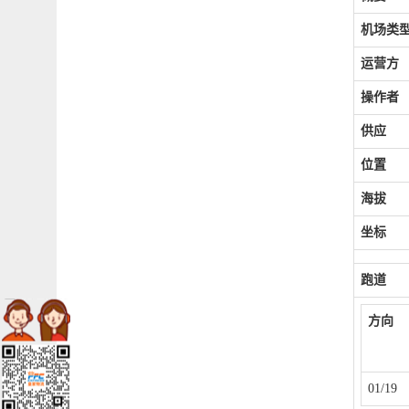
机场类
运营方
操作者
供应
位置
海拔
坐标
跑道
方向
01/19