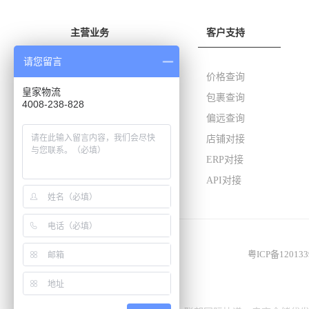
主营业务
客户支持
请您留言
国际快递
价格查询
皇家物流
国际专线
包裹查询
4008-238-828
FBA头程
偏远查询
仓储代发货
店铺对接
9810出口退税
ERP对接
国际快递进口
API对接
粤ICP备12013