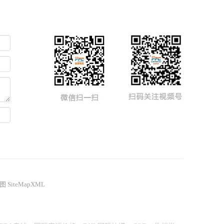
图
SiteMapXML