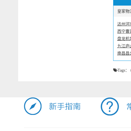
皇家物流
达州河
西宁曹
盘龙机
九江庐
南昌昌
Tags：