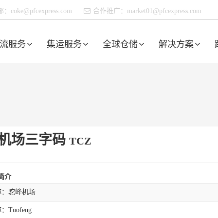
部：
coke@pfcexpress.com
合作推广：
market01@pfcexpress.com
流服务
集运服务
全球仓储
解决方案
机场三字码
TCZ
简介
称：驼峰机场
Tuofeng