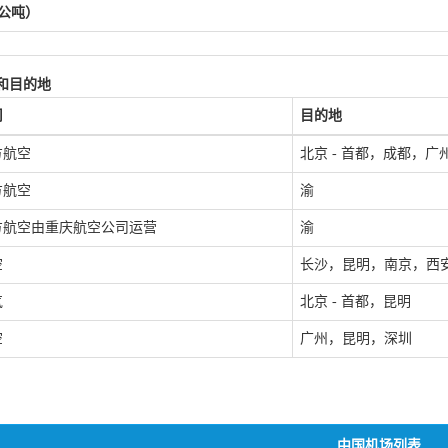
公吨）
和目的地
司
目的地
方航空
北京 - 首都，成都，广
方航空
渝
方航空由重庆航空公司运营
渝
空
长沙，昆明，南京，西
气
北京 - 首都，昆明
空
广州，昆明，深圳
中国机场列表