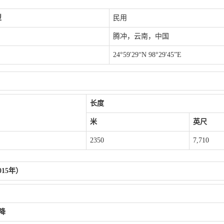
型
民用
腾冲，云南，中国
24°59'29“N 98°29'45”E
长度
米
英尺
2350
7,710
015年）
降