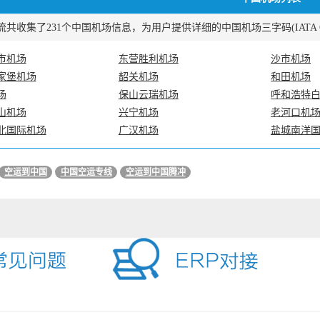
共收集了231个中国机场信息，为用户提供详细的中国机场三字码(IATA COD
市机场
东营胜利机场
沙市机场
家堡机场
韶关机场
和田机场
场
保山云瑞机场
呼和浩特
山机场
兴宁机场
老河口机
北国际机场
广汉机场
盐城南洋
空运到中国
中国空运专线
空运到中国腾冲