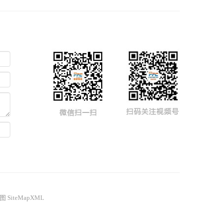
图
SiteMapXML