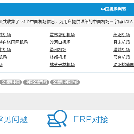
中国机场列表
共收集了231个中国机场信息，为用户提供详细的中国机场三字码(IATA COD
城机场
霍林郭勒机场
绵阳机场
特白塔国际机场
沙河口机场
且末机场
市机场
衢州机场
塔城机场
机场
林都机场
邢台机场
场
林芝米林机场
沈阳桃仙
空运到中国
中国空运专线
空运到中国邯郸