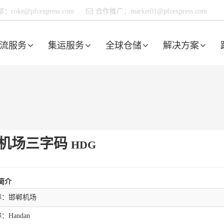
部：
coke@pfcexpress.com
合作推广：
market01@pfcexpress.com
流服务
集运服务
全球仓储
解决方案
机场三字码
HDG
简介
称：邯郸机场
Handan