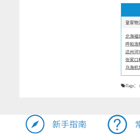
皇家物流
北海福
呼和浩
达州河
张家口
乌海机
Tags：