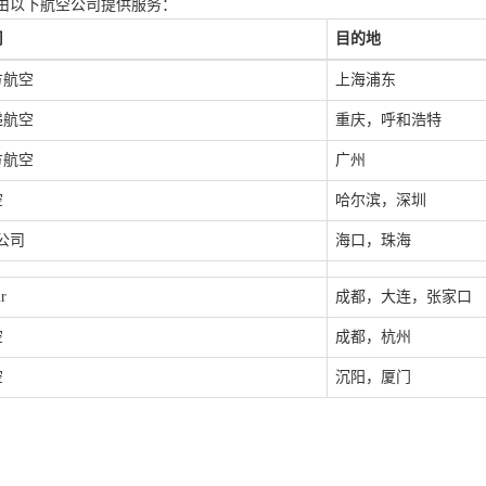
由以下航空公司提供服务：
司
目的地
方航空
上海浦东
递航空
重庆，呼和浩特
方航空
广州
空
哈尔滨，深圳
公司
海口，珠海
r
成都，大连，张家口
空
成都，杭州
空
沉阳，厦门