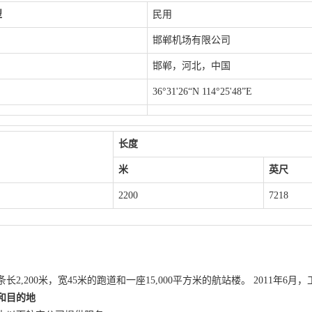
型
民用
邯郸机场有限公司
邯郸，河北，中国
36°31'26“N 114°25'48”E
长度
米
英尺
2200
7218
长2,200米，宽45米的跑道和一座15,000平方米的航站楼。 2011年6
和目的地