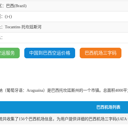
：巴西(Brazil)
()-()
Tocantins 托坎廷斯河
息：
空运服务
中国到巴西空运价格
巴西机场三字码
（葡萄牙语：Araguaína）是巴西托坎廷斯州的一个市镇。总面积4000平方
巴西机场列表
共收集了156个巴西机场信息，为用户提供详细的巴西机场三字码(IATA COD