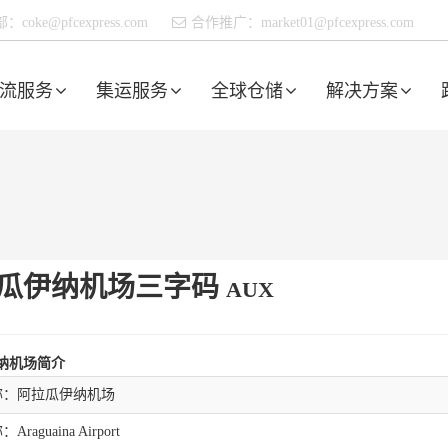
部：
coke@pfcexpress.com
合作推广：
market01@pfcexpress.com
流服务
集运服务
全球仓储
解决方案
瓜伊纳机场三字码
AUX
纳机场简介
称：阿拉瓜伊纳机场
raguaina Airport