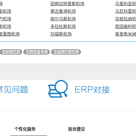
场
因佩拉特里斯机场
马里利亚
斯机场
塞古鲁港机场
马尼科雷
巴机场
帕尔马斯机场
吉帕拉纳
斯机场
多拉杜斯机场
若因维利
普雷图机场
玛瑙斯机场
奥里希米
空运到巴西
巴西空运专线
空运到巴西巴西
个性化服务
投诉建议